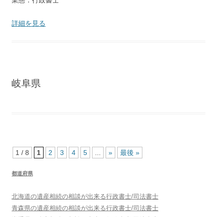
業態：行政書士
詳細を見る
岐阜県
1 / 8
1
2
3
4
5
...
»
最後 »
都道府県
北海道
の遺産相続の相談が出来る行政書士/司法書士
青森県
の遺産相続の相談が出来る行政書士/司法書士