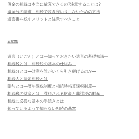
借金の相続は本当に放棄できるの?注意することは?
遺留分の請求、相続で泣き寝いりしないための方法
遺言書を残すメリットと注意すべきこと
豆知識
遺言（いごん）とは―知っておきたい遺言の基礎知識―
相続税とは―相続税の基本の仕組み―
相続分とは―財産を誰がいくら引き継げるのか―
相続人と法定相続とは
贈与とは―暦年課税制度と相続時精算課税制度―
相続税の財産とは―課税される財産と非課税の財産―
相続に必要な基本の手続きとは
知っているようで知らない相続の基本