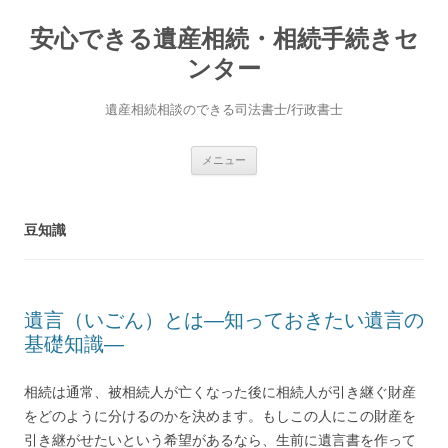
安心できる遺産相続・相続手続きセ
ンター
遺産相続相談のできる司法書士/行政書士
コ
メニュー
ン
テ
ン
ツ
へ
豆知識
ス
キ
ッ
プ
遺言（いごん）とは―知っておきたい遺言の
基礎知識―
相続は通常、被相続人が亡くなった後に相続人が引き継ぐ財産
をどのように分けるのかを決めます。もしこの人にこの財産を
引き継がせたいという希望があるなら、生前に遺言書を作って