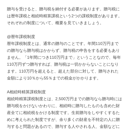
贈与を受けると、贈与税を納付する必要があります。贈与税に
は暦年課税と相続時精算課税という2つの課税制度があります。
それぞれの制度について、概要を見ていきましょう。
@暦年課税制度
暦年課税制度とは、通常の贈与のことです。年間110万円まで
の贈与なら贈与税はかからず、贈与税の申告をする必要もあり
ません。「1年間につき110万円まで」ということなので、毎年
110万円ずつ贈与すれば、贈与税は一切かからないことになり
ます。110万円を超えると、超えた部分に対して、贈与された
金額により10％から55％までの税金がかかります。
A相続時精算課税制度
相続時精算課税制度とは、2,500万円までの贈与なら贈与時には
贈与税をかけないかわりに、相続時に贈与したものも含めた財
産全てに相続税をかける制度です。生前贈与をしやすくするた
めに考えられた制度ですが、余り多くの財産を不特定の人に贈
与すると問題があるので、贈与する人やされる人、金額などに