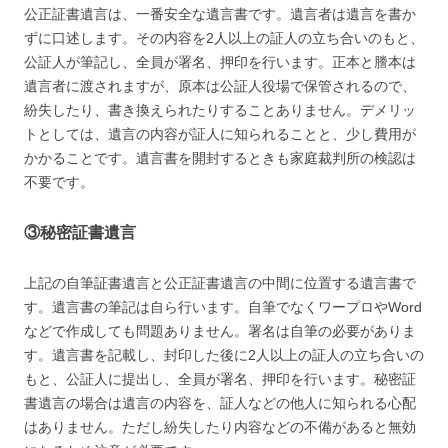
公正証書遺言は、一番安全な遺言書です。遺言者は遺言を書か
ずに口述します。その内容を2人以上の証人の立ち合いのもと、
公証人が筆記し、全員が署名、押印を行います。正本と謄本は
遺言者に渡されますが、原本は公証人役場で保管されるので、
紛失したり、書き換えられたりすることありません。デメリッ
トとしては、遺言の内容が証人に知られることと、少し費用が
かかることです。遺言書を開封するときも家庭裁判所の検認は
不要です。
③秘密証書遺言
上記の自筆証書遺言と公正証書遺言の中間に位置する遺言書で
す。遺言書の筆記は自ら行います。自筆でなくワープロやWord
などで作成しても問題ありません。署名は自筆の必要がありま
す。遺言書を記載し、封印した後に2人以上の証人の立ち合いの
もと、公証人に提出し、全員が署名、押印を行います。秘密証
書遺言の場合は遺言の内容を、証人などの他人に知られる心配
はありません。ただし紛失したり内容などの不備があると無効