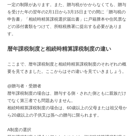
一定の制限があります。また、贈与税がかからなくても、贈与
を受けた年の翌年の2月1日から3月15日までの間に「贈与税の
申告書」「相続時精算課税選択届出書」に戸籍謄本や住民票な
どの添付書類をつけて、所轄税務署に提出する必要がありま
す。
暦年課税制度と相続時精算課税制度の違い
ここまで、暦年課税制度と相続時精算課税制度のそれぞれの概
要を見てきました。ここからはその違いを見ていきましょう。
@贈与者・受贈者
暦年課税制度の場合は、贈与する側・された側ともに親族だけ
でなく第三者でも問題ありません。
相続時精算課税制度の場合は、60歳以上の父母または祖父母か
ら20歳以上の子供又は孫への贈与に限られます。
A制度の選択