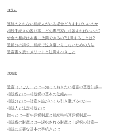
コラム
連絡のとれない相続人がいる場合どうすればいいのか
相続手続きの困り事、どの専門家に相談すればいいの?
借金の相続は本当に放棄できるの?注意することは?
遺留分の請求、相続で泣き寝いりしないための方法
遺言書を残すメリットと注意すべきこと
豆知識
遺言（いごん）とは―知っておきたい遺言の基礎知識―
相続税とは―相続税の基本の仕組み―
相続分とは―財産を誰がいくら引き継げるのか―
相続人と法定相続とは
贈与とは―暦年課税制度と相続時精算課税制度―
相続税の財産とは―課税される財産と非課税の財産―
相続に必要な基本の手続きとは