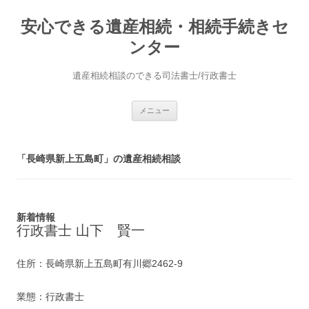
安心できる遺産相続・相続手続きセ
ンター
遺産相続相談のできる司法書士/行政書士
コ
メニュー
ン
テ
ン
ツ
へ
「長崎県新上五島町」の遺産相続相談
ス
キ
ッ
プ
新着情報
行政書士 山下 賢一
住所：長崎県新上五島町有川郷2462-9
業態：行政書士