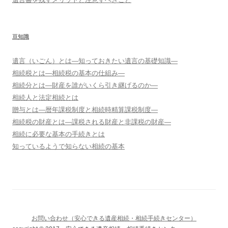
豆知識
遺言（いごん）とは―知っておきたい遺言の基礎知識―
相続税とは―相続税の基本の仕組み―
相続分とは―財産を誰がいくら引き継げるのか―
相続人と法定相続とは
贈与とは―暦年課税制度と相続時精算課税制度―
相続税の財産とは―課税される財産と非課税の財産―
相続に必要な基本の手続きとは
知っているようで知らない相続の基本
お問い合わせ（安心できる遺産相続・相続手続きセンター）