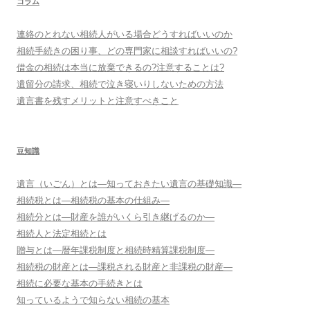
コラム
連絡のとれない相続人がいる場合どうすればいいのか
相続手続きの困り事、どの専門家に相談すればいいの?
借金の相続は本当に放棄できるの?注意することは?
遺留分の請求、相続で泣き寝いりしないための方法
遺言書を残すメリットと注意すべきこと
豆知識
遺言（いごん）とは―知っておきたい遺言の基礎知識―
相続税とは―相続税の基本の仕組み―
相続分とは―財産を誰がいくら引き継げるのか―
相続人と法定相続とは
贈与とは―暦年課税制度と相続時精算課税制度―
相続税の財産とは―課税される財産と非課税の財産―
相続に必要な基本の手続きとは
知っているようで知らない相続の基本