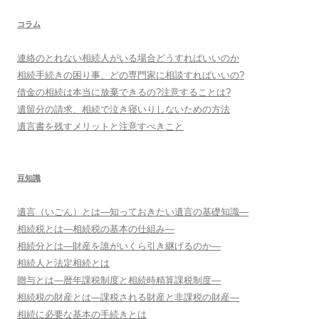
コラム
連絡のとれない相続人がいる場合どうすればいいのか
相続手続きの困り事、どの専門家に相談すればいいの?
借金の相続は本当に放棄できるの?注意することは?
遺留分の請求、相続で泣き寝いりしないための方法
遺言書を残すメリットと注意すべきこと
豆知識
遺言（いごん）とは―知っておきたい遺言の基礎知識―
相続税とは―相続税の基本の仕組み―
相続分とは―財産を誰がいくら引き継げるのか―
相続人と法定相続とは
贈与とは―暦年課税制度と相続時精算課税制度―
相続税の財産とは―課税される財産と非課税の財産―
相続に必要な基本の手続きとは