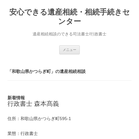
安心できる遺産相続・相続手続きセ
ンター
遺産相続相談のできる司法書士/行政書士
コ
メニュー
ン
テ
ン
ツ
へ
「和歌山県かつらぎ町」の遺産相続相談
ス
キ
ッ
プ
新着情報
行政書士 森本髙義
住所：和歌山県かつらぎ町595-1
業態：行政書士