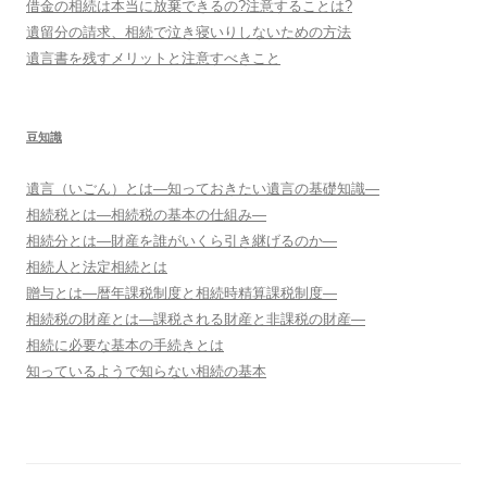
借金の相続は本当に放棄できるの?注意することは?
遺留分の請求、相続で泣き寝いりしないための方法
遺言書を残すメリットと注意すべきこと
豆知識
遺言（いごん）とは―知っておきたい遺言の基礎知識―
相続税とは―相続税の基本の仕組み―
相続分とは―財産を誰がいくら引き継げるのか―
相続人と法定相続とは
贈与とは―暦年課税制度と相続時精算課税制度―
相続税の財産とは―課税される財産と非課税の財産―
相続に必要な基本の手続きとは
知っているようで知らない相続の基本