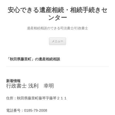
安心できる遺産相続・相続手続きセ
ンター
遺産相続相談のできる司法書士/行政書士
コ
メニュー
ン
テ
ン
ツ
へ
「秋田県藤里町」の遺産相続相談
ス
キ
ッ
プ
新着情報
行政書士 浅利 幸明
住所：秋田県藤里町藤琴字藤琴２１１
電話番号：0185-79-2008