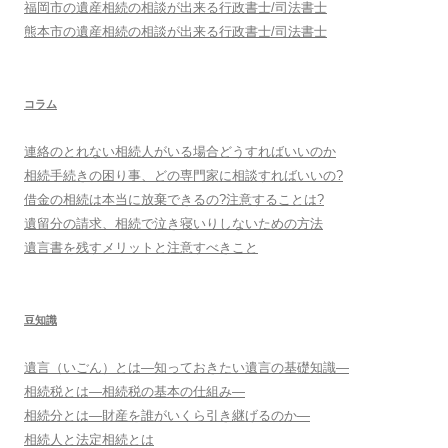
福岡市
の遺産相続の相談が出来る行政書士/司法書士
熊本市
の遺産相続の相談が出来る行政書士/司法書士
コラム
連絡のとれない相続人がいる場合どうすればいいのか
相続手続きの困り事、どの専門家に相談すればいいの?
借金の相続は本当に放棄できるの?注意することは?
遺留分の請求、相続で泣き寝いりしないための方法
遺言書を残すメリットと注意すべきこと
豆知識
遺言（いごん）とは―知っておきたい遺言の基礎知識―
相続税とは―相続税の基本の仕組み―
相続分とは―財産を誰がいくら引き継げるのか―
相続人と法定相続とは