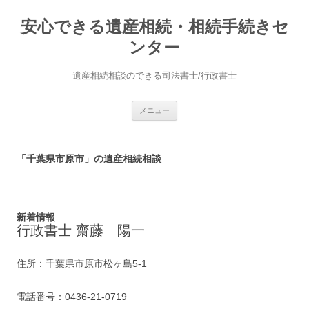
安心できる遺産相続・相続手続きセ
ンター
遺産相続相談のできる司法書士/行政書士
コ
メニュー
ン
テ
ン
ツ
へ
「千葉県市原市」の遺産相続相談
ス
キ
ッ
プ
新着情報
行政書士 齋藤 陽一
住所：千葉県市原市松ヶ島5-1
電話番号：0436-21-0719