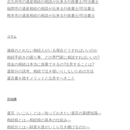
北九州市
の遺産相続の相談が出来る行政書士/司法書士
福岡市
の遺産相続の相談が出来る行政書士/司法書士
熊本市
の遺産相続の相談が出来る行政書士/司法書士
コラム
連絡のとれない相続人がいる場合どうすればいいのか
相続手続きの困り事、どの専門家に相談すればいいの?
借金の相続は本当に放棄できるの?注意することは?
遺留分の請求、相続で泣き寝いりしないための方法
遺言書を残すメリットと注意すべきこと
豆知識
遺言（いごん）とは―知っておきたい遺言の基礎知識―
相続税とは―相続税の基本の仕組み―
相続分とは―財産を誰がいくら引き継げるのか―