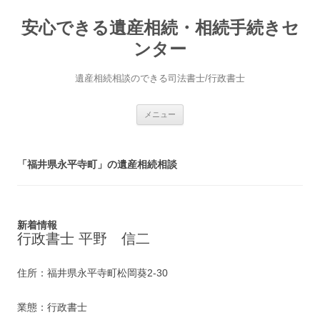
安心できる遺産相続・相続手続きセ
ンター
遺産相続相談のできる司法書士/行政書士
コ
メニュー
ン
テ
ン
ツ
へ
「福井県永平寺町」の遺産相続相談
ス
キ
ッ
プ
新着情報
行政書士 平野 信二
住所：福井県永平寺町松岡葵2-30
業態：行政書士