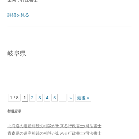
業態：行政書士
詳細を見る
岐阜県
1 / 8
1
2
3
4
5
...
»
最後 »
都道府県
北海道
の遺産相続の相談が出来る行政書士/司法書士
青森県
の遺産相続の相談が出来る行政書士/司法書士