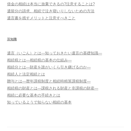
借金の相続は本当に放棄できるの?注意することは?
遺留分の請求、相続で泣き寝いりしないための方法
遺言書を残すメリットと注意すべきこと
豆知識
遺言（いごん）とは―知っておきたい遺言の基礎知識―
相続税とは―相続税の基本の仕組み―
相続分とは―財産を誰がいくら引き継げるのか―
相続人と法定相続とは
贈与とは―暦年課税制度と相続時精算課税制度―
相続税の財産とは―課税される財産と非課税の財産―
相続に必要な基本の手続きとは
知っているようで知らない相続の基本