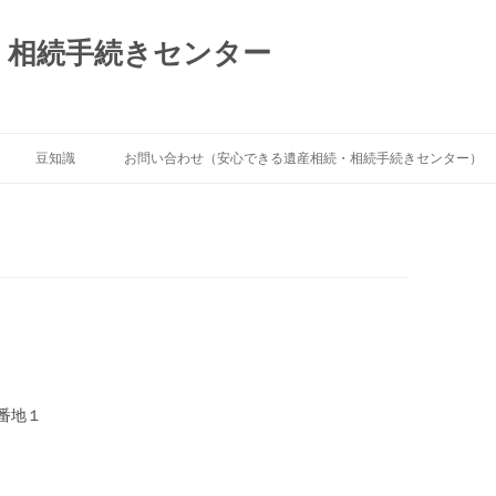
・相続手続きセンター
コ
ン
豆知識
お問い合わせ（安心できる遺産相続・相続手続きセンター）
テ
ン
ツ
へ
ス
キ
ッ
プ
番地１