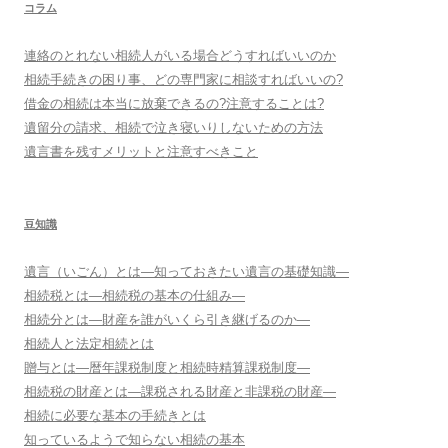
コラム
連絡のとれない相続人がいる場合どうすればいいのか
相続手続きの困り事、どの専門家に相談すればいいの?
借金の相続は本当に放棄できるの?注意することは?
遺留分の請求、相続で泣き寝いりしないための方法
遺言書を残すメリットと注意すべきこと
豆知識
遺言（いごん）とは―知っておきたい遺言の基礎知識―
相続税とは―相続税の基本の仕組み―
相続分とは―財産を誰がいくら引き継げるのか―
相続人と法定相続とは
贈与とは―暦年課税制度と相続時精算課税制度―
相続税の財産とは―課税される財産と非課税の財産―
相続に必要な基本の手続きとは
知っているようで知らない相続の基本