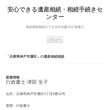
安心できる遺産相続・相続手続きセ
ンター
遺産相続相談のできる司法書士/行政書士
コ
メニュー
ン
テ
ン
ツ
へ
「兵庫県神戸市灘区」の遺産相続相談
ス
キ
ッ
プ
新着情報
行政書士 津田 生子
住所：兵庫県神戸市灘区4丁目5番10号
業態：行政書士