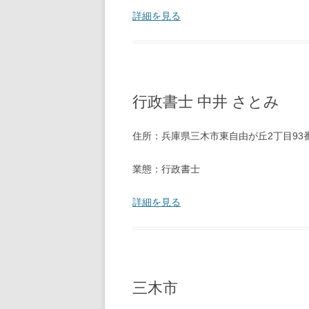
詳細を見る
行政書士 中井 さとみ
住所：兵庫県三木市東自由が丘2丁目93
業態：行政書士
詳細を見る
三木市