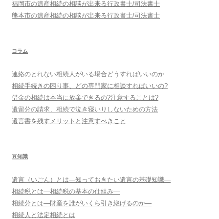
福岡市
の遺産相続の相談が出来る行政書士/司法書士
熊本市
の遺産相続の相談が出来る行政書士/司法書士
コラム
連絡のとれない相続人がいる場合どうすればいいのか
相続手続きの困り事、どの専門家に相談すればいいの?
借金の相続は本当に放棄できるの?注意することは?
遺留分の請求、相続で泣き寝いりしないための方法
遺言書を残すメリットと注意すべきこと
豆知識
遺言（いごん）とは―知っておきたい遺言の基礎知識―
相続税とは―相続税の基本の仕組み―
相続分とは―財産を誰がいくら引き継げるのか―
相続人と法定相続とは