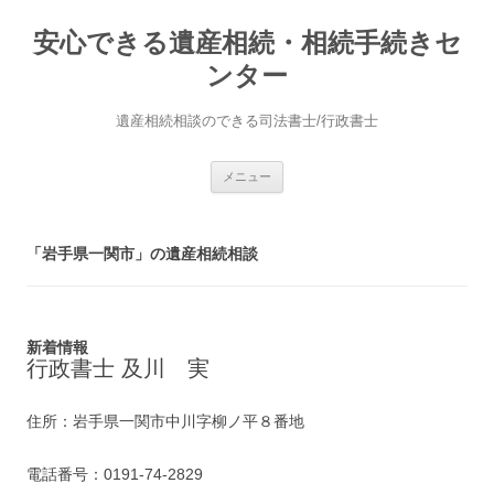
安心できる遺産相続・相続手続きセ
ンター
遺産相続相談のできる司法書士/行政書士
コ
メニュー
ン
テ
ン
ツ
へ
「岩手県一関市」の遺産相続相談
ス
キ
ッ
プ
新着情報
行政書士 及川 実
住所：岩手県一関市中川字柳ノ平８番地
電話番号：0191-74-2829