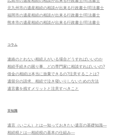
広島市
の遺産相続の相談が出来る行政書士/司法書士
北九州市
の遺産相続の相談が出来る行政書士/司法書士
福岡市
の遺産相続の相談が出来る行政書士/司法書士
熊本市
の遺産相続の相談が出来る行政書士/司法書士
コラム
連絡のとれない相続人がいる場合どうすればいいのか
相続手続きの困り事、どの専門家に相談すればいいの?
借金の相続は本当に放棄できるの?注意することは?
遺留分の請求、相続で泣き寝いりしないための方法
遺言書を残すメリットと注意すべきこと
豆知識
遺言（いごん）とは―知っておきたい遺言の基礎知識―
相続税とは―相続税の基本の仕組み―