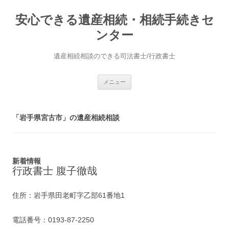
安心できる遺産相続・相続手続きセ
ンター
遺産相続相談のできる司法書士/行政書士
コ
メニュー
ン
テ
ン
ツ
へ
「岩手県宮古市」の遺産相続相談
ス
キ
ッ
プ
新着情報
行政書士 腹子徹哉
住所：岩手県田老町字乙部61番地1
電話番号：0193-87-2250