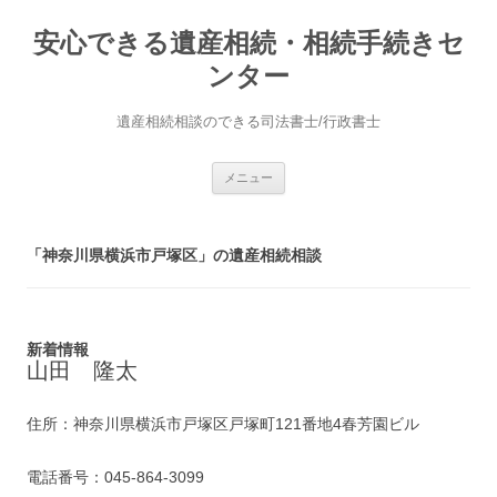
安心できる遺産相続・相続手続きセ
ンター
遺産相続相談のできる司法書士/行政書士
コ
メニュー
ン
テ
ン
ツ
へ
「神奈川県横浜市戸塚区」の遺産相続相談
ス
キ
ッ
プ
新着情報
山田 隆太
住所：神奈川県横浜市戸塚区戸塚町121番地4春芳園ビル
電話番号：045-864-3099