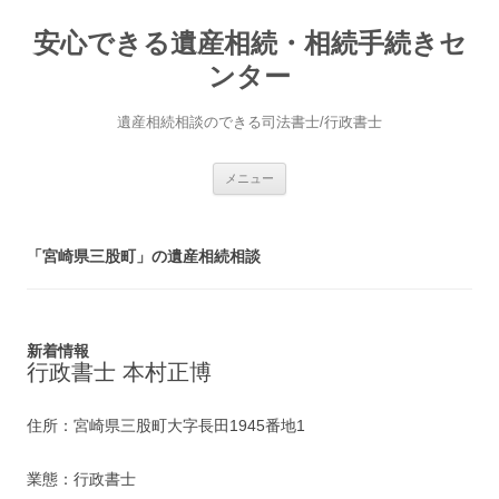
安心できる遺産相続・相続手続きセ
ンター
遺産相続相談のできる司法書士/行政書士
コ
メニュー
ン
テ
ン
ツ
へ
「宮崎県三股町」の遺産相続相談
ス
キ
ッ
プ
新着情報
行政書士 本村正博
住所：宮崎県三股町大字長田1945番地1
業態：行政書士