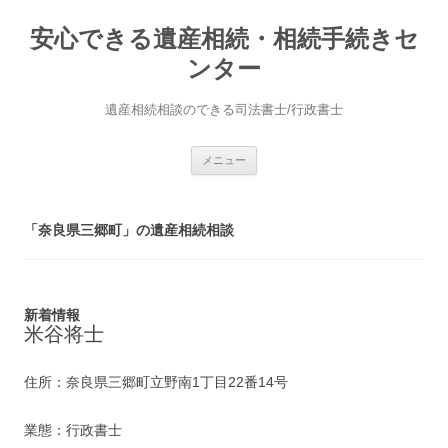
安心できる遺産相続・相続手続きセ
ンター
遺産相続相談のできる司法書士/行政書士
コ
メニュー
ン
テ
ン
ツ
へ
「奈良県三郷町」の遺産相続相談
ス
キ
ッ
プ
新着情報
米谷将士
住所：奈良県三郷町立野南1丁目22番14号
業態：行政書士