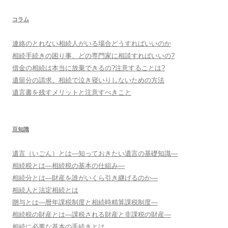
コラム
連絡のとれない相続人がいる場合どうすればいいのか
相続手続きの困り事、どの専門家に相談すればいいの?
借金の相続は本当に放棄できるの?注意することは?
遺留分の請求、相続で泣き寝いりしないための方法
遺言書を残すメリットと注意すべきこと
豆知識
遺言（いごん）とは―知っておきたい遺言の基礎知識―
相続税とは―相続税の基本の仕組み―
相続分とは―財産を誰がいくら引き継げるのか―
相続人と法定相続とは
贈与とは―暦年課税制度と相続時精算課税制度―
相続税の財産とは―課税される財産と非課税の財産―
相続に必要な基本の手続きとは