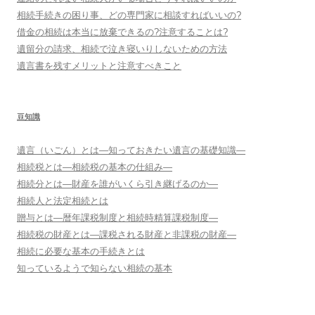
相続手続きの困り事、どの専門家に相談すればいいの?
借金の相続は本当に放棄できるの?注意することは?
遺留分の請求、相続で泣き寝いりしないための方法
遺言書を残すメリットと注意すべきこと
豆知識
遺言（いごん）とは―知っておきたい遺言の基礎知識―
相続税とは―相続税の基本の仕組み―
相続分とは―財産を誰がいくら引き継げるのか―
相続人と法定相続とは
贈与とは―暦年課税制度と相続時精算課税制度―
相続税の財産とは―課税される財産と非課税の財産―
相続に必要な基本の手続きとは
知っているようで知らない相続の基本