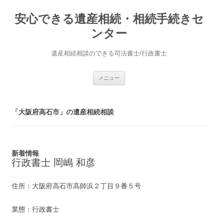
安心できる遺産相続・相続手続きセ
ンター
遺産相続相談のできる司法書士/行政書士
コ
メニュー
ン
テ
ン
ツ
へ
「大阪府高石市」の遺産相続相談
ス
キ
ッ
プ
新着情報
行政書士 岡嶋 和彦
住所：大阪府高石市高師浜２丁目９番５号
業態：行政書士