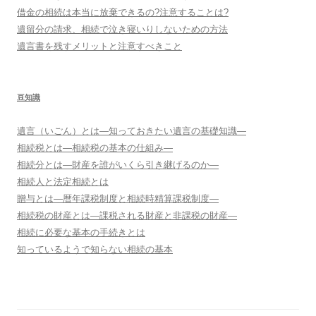
借金の相続は本当に放棄できるの?注意することは?
遺留分の請求、相続で泣き寝いりしないための方法
遺言書を残すメリットと注意すべきこと
豆知識
遺言（いごん）とは―知っておきたい遺言の基礎知識―
相続税とは―相続税の基本の仕組み―
相続分とは―財産を誰がいくら引き継げるのか―
相続人と法定相続とは
贈与とは―暦年課税制度と相続時精算課税制度―
相続税の財産とは―課税される財産と非課税の財産―
相続に必要な基本の手続きとは
知っているようで知らない相続の基本