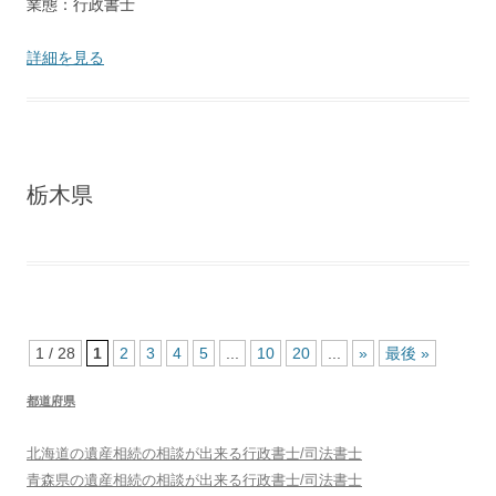
業態：行政書士
詳細を見る
栃木県
1 / 28
1
2
3
4
5
...
10
20
...
»
最後 »
都道府県
北海道
の遺産相続の相談が出来る行政書士/司法書士
青森県
の遺産相続の相談が出来る行政書士/司法書士