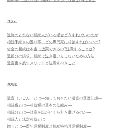
コラム
連絡のとれない相続人がいる場合どうすればいいのか
相続手続きの困り事、どの専門家に相談すればいいの?
借金の相続は本当に放棄できるの?注意することは?
遺留分の請求、相続で泣き寝いりしないための方法
遺言書を残すメリットと注意すべきこと
豆知識
遺言（いごん）とは―知っておきたい遺言の基礎知識―
相続税とは―相続税の基本の仕組み―
相続分とは―財産を誰がいくら引き継げるのか―
相続人と法定相続とは
贈与とは―暦年課税制度と相続時精算課税制度―