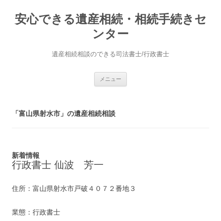
安心できる遺産相続・相続手続きセ
ンター
遺産相続相談のできる司法書士/行政書士
コ
メニュー
ン
テ
ン
ツ
へ
「富山県射水市」の遺産相続相談
ス
キ
ッ
プ
新着情報
行政書士 仙波 芳一
住所：富山県射水市戸破４０７２番地３
業態：行政書士